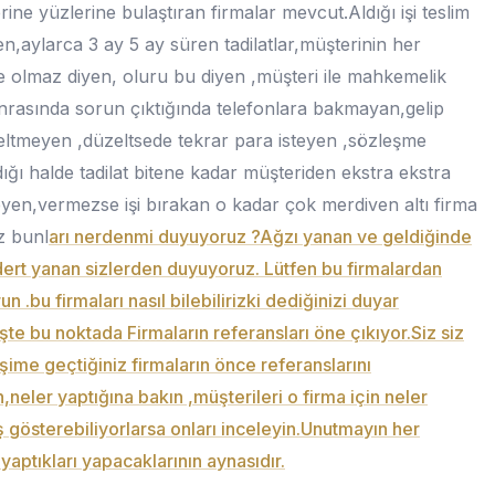
lerine yüzlerine bulaştıran firmalar mevcut.Aldığı işi teslim
,aylarca 3 ay 5 ay süren tadilatlar,müşterinin her
ne olmaz diyen, oluru bu diyen ,müşteri ile mahkemelik
nrasında sorun çıktığında telefonlara bakmayan,gelip
zeltmeyen ,düzeltsede tekrar para isteyen ,sözleşme
ığı halde tadilat bitene kadar müşteriden ekstra ekstra
eyen,vermezse işi bırakan o kadar çok merdiven altı firma
iz bunl
arı nerdenmi duyuyoruz ?Ağzı yanan ve geldiğinde
dert yanan sizlerden duyuyoruz. Lütfen bu firmalardan
n .bu firmaları nasıl bilebilirizki dediğinizi duyar
İşte bu noktada Firmaların referansları öne çıkıyor.Siz siz
tişime geçtiğiniz firmaların önce referanslarını
n,neler yaptığına bakın ,müşterileri o firma için neler
 gösterebiliyorlarsa onları inceleyin.Unutmayın her
 yaptıkları yapacaklarının aynasıdır.