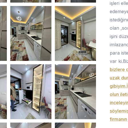
işleri el
edemeyen
istediği
olan ,so
işini dü
imlazand
para ist
var ki.B
bizlere 
uzak duru
gibiyim.
olun ile
inceleyi
söylemiş
firmanın