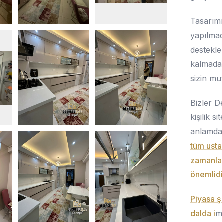
Tasarımı
yapılmad
destekle
kalmadan
sizin mu
Bizler D
kişilik 
anlamda
tüm usta
zamanlam
önemlidi
Piyasa ş
dalda i
m