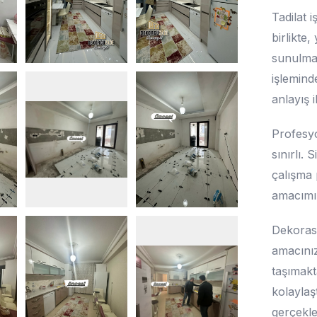
Tadilat i
birlikte,
sunulmak
işlemind
anlayış i
Profesyo
sınırlı. 
çalışma 
amacımız
Dekorasy
amacınız
taşımakt
kolaylaşt
gerçekle