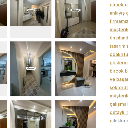
etmekted
anlayış 
firmamız
müşteril
ön pland
tasarım 
odaklı t
göstermi
birçok b
ve başar
sektörde
müşteril
çalışmal
detaylı i
di
lekler