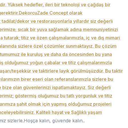
ir. Yüksek hedefler, ileri bir teknoloji ve çağdaş bir
gerektirir.DekorcuZade Concept olarak
 tadilat/dekor ve restorasyonlarla yıllardır siz değerli
erimize; sıcak bir yuva sağlamak adına memnuniyetinizi
a tutarak; titiz ve özen çalışmalarımızla, iç ve dış mimari
alanında sizlere özel çözümler sunmaktayız. Bu çözüm
utumumuz ile kuruluş ve daha da öncesinden bu yana
ş olduğumuz yoğun çabalar ve titiz çalışmalarımızla
aşarı/teşekkür ve taktirlere layık görülmüşüzdür. Bu taktir
ılarımızın birer eseri olan referanslarımızla sizlere bu
 bize olan güvenlerinizi ispatlamaktayız. Siz değerli
erimiz; göstermiş oluğumuz bu tatlı yorgunluk ve titiz
arımıza şahit olmak için yapmış olduğumuz projeleri
nceleyebilirsiniz. Kaliteli hayat ve Sağlıklı yaşam
imiz sizlerle.Hoşça kalın, güvende kalın..