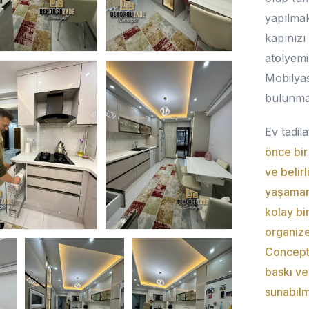
yapılmak
kapınızı
atölyemi
Mobilyas
bulunma
Ev tadil
önce bir
ve belir
yaşaman
kolay bi
organize
Concept 
baskı ve
sunabilm