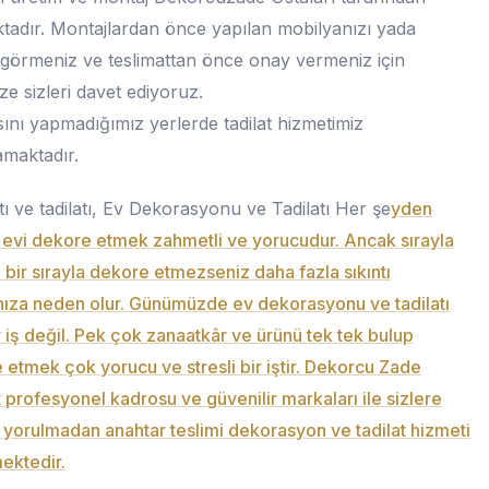
tadır. Montajlardan önce yapılan mobilyanızı yada
 görmeniz ve teslimattan önce onay vermeniz için
ze sizleri davet ediyoruz.
ını yapmadığımız yerlerde tadilat hizmetimiz
maktadır.
atı ve tadilatı, Ev Dekorasyonu ve Tadilatı Her şe
yden
 evi dekore etmek zahmetli ve yorucudur. Ancak sırayla
li bir sırayla dekore etmezseniz daha fazla sıkıntı
ıza neden olur. Günümüzde ev dekorasyonu ve tadilatı
r iş değil. Pek çok zanaatkâr ve ürünü tek tek bulup
 etmek çok yorucu ve stresli bir iştir. Dekorcu Zade
profesyonel kadrosu ve güvenilir markaları ile sizlere
 yorulmadan anahtar teslimi dekorasyon ve tadilat hizmeti
ektedir.