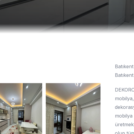
Batıkent
Batıkent
DEKORCU
mobilya,
dekorasy
mobilya 
üretmekt
olup tüm