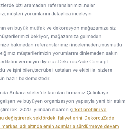
izlerde bizi aramadan referanslarımızı,neler
ızı,müşteri yorumlarını detaylıca inceleyin.
nın en büyük mutfak ve dekorasyon mağazamıza siz
müşterilerimizi bekliyor, mağazamıza gelmeden
imize bakmadan,referanslarımızı incelemeden,musmutlu
ptığımız müşterilerimizin yorumlarını dinlemeden sakın
 tadilatını vermeyin diyoruz.DekorcuZade Concept
ü ve işini bilen,tecrübeli ustaları ve ekibi ile sizlere
çin hazır beklemektedir.
ında Ankara siteler’de kurulan firmamız Çetinkaya
gelişen ve büyüyen organizasyon yapısıyla yeni bir atılım
ştirerek 2020 yılından itibaren ş
irket profilini ve
u değiştirerek sektördeki faliyetlerini DekorcuZade
 markası adı altında emin adımlarla sürdürmeye devam