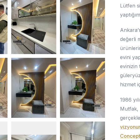
Lütfen s
yaptığım
Ankara’
değerli 
ürünler
evini ya
evinizin
güleryüzl
hizmet i
1986 yıl
Mutfak, 
gerçekle
vizyonun
Concept