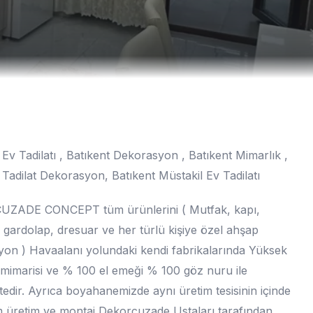
 Ev Tadilatı , Batıkent Dekorasyon , Batıkent Mimarlık ,
 Tadilat Dekorasyon, Batıkent Müstakil Ev Tadilatı
ZADE CONCEPT tüm ürünlerini ( Mutfak, kapı,
 gardolap, dresuar ve her türlü kişiye özel ahşap
on ) Havaalanı yolundaki kendi fabrikalarında Yüksek
mimarisi ve % 100 el emeği % 100 göz nuru ile
edir. Ayrıca boyahanemizde aynı üretim tesisinin içinde
 üretim ve montaj Dekorcuzade Ustaları tarafından