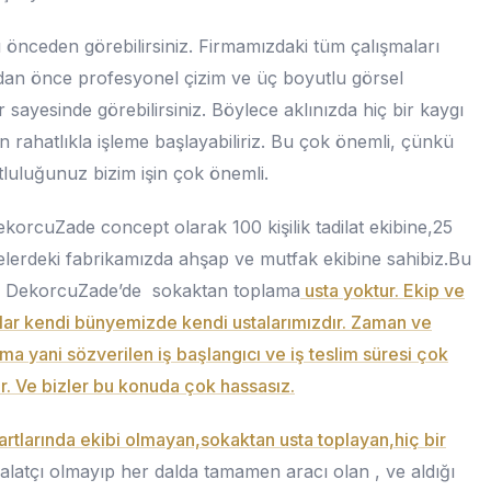
 önceden görebilirsiniz. Firmamızdaki tüm çalışmaları
an önce profesyonel çizim ve üç boyutlu görsel
r sayesinde görebilirsiniz. Böylece aklınızda hiç bir kaygı
 rahatlıkla işleme başlayabiliriz. Bu çok önemli, çünkü
tluluğunuz bizim işin çok önemli.
ekorcuZade concept olarak 100 kişilik tadilat ekibine,25
sitelerdeki fabrikamızda ahşap ve mutfak ekibine sahibiz.Bu
 DekorcuZade’de sokaktan toplama
usta yoktur. Ekip ve
lar kendi bünyemizde kendi ustalarımızdır. Zaman ve
a yani sözverilen iş başlangıcı ve iş teslim süresi çok
r. Ve bizler bu konuda çok hassasız.
artlarında ekibi olmayan,sokaktan usta toplayan,hiç bir
alatçı olmayıp her dalda tamamen aracı olan , ve aldığı